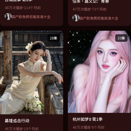
信条·嘉义记：青春
48万次播放
114个月前
47万次播放
73个月前
国产剧免费观看高清大全
国产剧免费观看高清大全
28集
33集
杭州如梦8 第1季
基隆追击行动
46万次播放
8个月前
46万次播放
18个月前